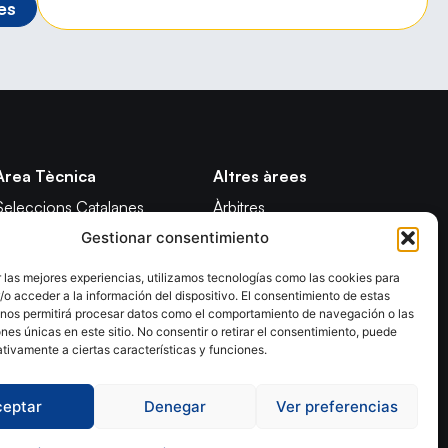
es
Àrea Tècnica
Altres àrees
Seleccions Catalanes
Àrbitres
Gestionar consentimiento
Seleccions Handbol Platja
Formació
Tecnificació Territorial
Notícies
 las mejores experiencias, utilizamos tecnologías como las cookies para
o acceder a la información del dispositivo. El consentimiento de estas
CATH
Adreces de contacte
 nos permitirá procesar datos como el comportamiento de navegación o las
Promoció
ones únicas en este sitio. No consentir o retirar el consentimiento, puede
tivamente a ciertas características y funciones.
ceptar
Denegar
Ver preferencias
olítica de Privacidad
Declaración de Accesibilidad