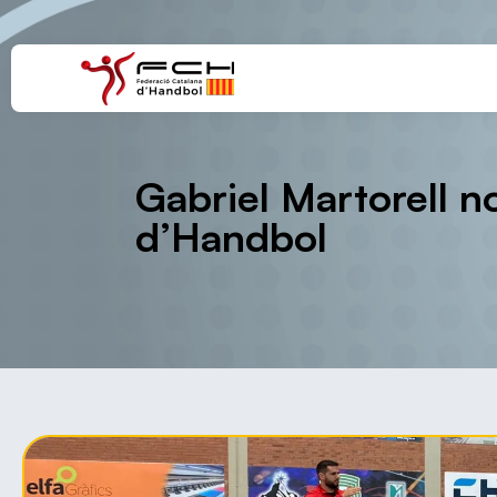
Gabriel Martorell n
d’Handbol