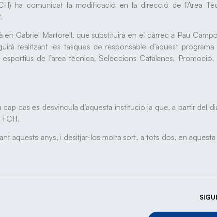
CH) ha comunicat la modificació en la direcció de l’Àrea Tèc
.
rà en Gabriel Martorell, que substituirà en el càrrec a Pau Camp
irà realitzant les tasques de responsable d’aquest programa d
s esportius de l’àrea tècnica, Seleccions Catalanes, Promoció,
p cas es desvincula d’aquesta institució ja que, a partir del di
a FCH.
urant aquests anys, i desitjar-los molta sort, a tots dos, en aquest
SIGU