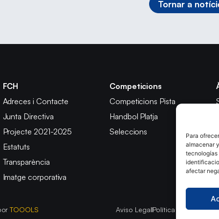
Tornar a notíci
FCH
Competicions
Adreces i Contacte
Competicions Pista
Junta Directiva
Handbol Platja
Projecte 2021-2025
Seleccions
Para ofrecer
almacenar y/
Estatuts
tecnologías
Transparència
identificaci
afectar nega
Imatge corporativa
A
por
TOOOLS
Aviso Legal
Política de Cookies
P