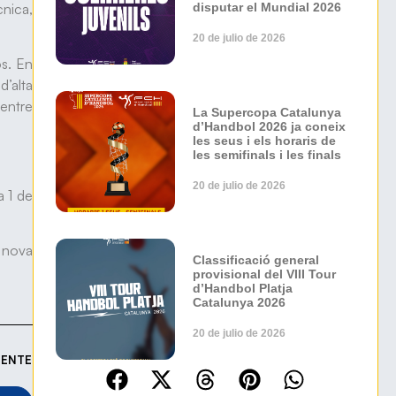
nica,
disputar el Mundial 2026
20 de julio de 2026
os. En
’alta
 entre
La Supercopa Catalunya
d’Handbol 2026 ja coneix
les seus i els horaris de
les semifinals i les finals
20 de julio de 2026
a 1 de
a nova
Classificació general
provisional del VIII Tour
d’Handbol Platja
Catalunya 2026
20 de julio de 2026
IENTE