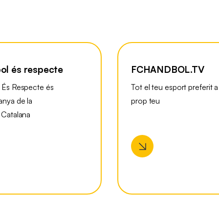
ol és respecte
FCHANDBOL.TV
 És Respecte és
Tot el teu esport preferit a
nya de la
prop teu
 Catalana
l