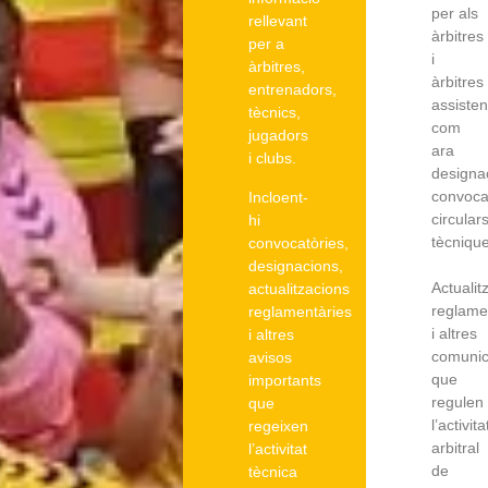
per als
rellevant
àrbitres
per a
i
àrbitres,
àrbitres
entrenadors,
assisten
tècnics,
com
jugadors
ara
i clubs.
designa
convoca
Incloent-
circular
hi
tècnique
convocatòries,
designacions,
Actualit
actualitzacions
reglame
reglamentàries
i altres
i altres
comunic
avisos
que
importants
regulen
que
l’activita
regeixen
arbitral
l’activitat
de
tècnica