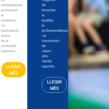
transparència,
de
promovent
fomentar
la
la
confiança
qualitat,
i la
la
participació
professionalització
activa
i la
de la
transmissió
comunitat
de
esportiva.
valors
dins
l’àmbit
LLEGIR
esportiu.
MÉS
LLEGIR
MÉS