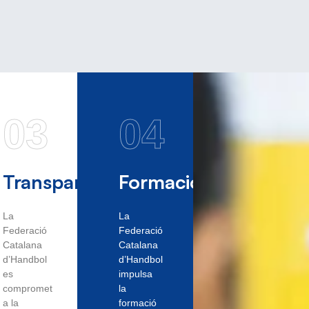
03
04
Transparència
Formació
La
La
Federació
Federació
Catalana
Catalana
d’Handbol
d’Handbol
es
impulsa
compromet
la
a la
formació