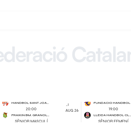
ederació Catala
d´Handbol