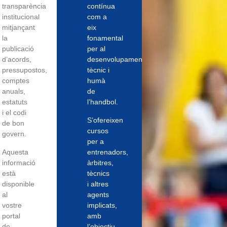
transparència
contínua
institucional
com a
mitjançant
eix
la
fonamental
publicació
per al
d’acords,
desenvolupament
pressupostos,
tècnic i
comptes
humà
anuals,
de
estatuts
l’handbol.
i el codi
S’ofereixen
de bon
cursos
govern.
per a
Aquesta
entrenadors,
informació
àrbitres,
està
tècnics
disponible
i altres
al
agents
vostre
implicats,
portal
amb
de
l’objectiu