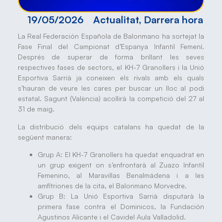
19/05/2026
Actualitat
,
Darrera hora
La Real Federación Española de Balonmano ha sortejat la
Fase Final del Campionat d’Espanya Infantil Femení.
Després de superar de forma brillant les seves
respectives fases de sectors, el KH-7 Granollers i la Unió
Esportiva Sarrià ja coneixen els rivals amb els quals
s’hauran de veure les cares per buscar un lloc al podi
estatal. Sagunt (València) acollirà la competició del 27 al
31 de maig.
La distribució dels equips catalans ha quedat de la
següent manera:
Grup A: El KH-7 Granollers ha quedat enquadrat en
un grup exigent on s’enfrontarà al Zuazo Infantil
Femenino, al Maravillas Benalmádena i a les
amfitriones de la cita, el Balonmano Morvedre.
Grup B: La Unió Esportiva Sarrià disputarà la
primera fase contra el Dominicos, la Fundación
Agustinos Alicante i el Cavidel Aula Valladolid.