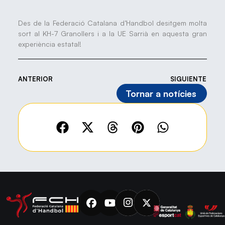
Des de la Federació Catalana d’Handbol desitgem molta
sort al KH-7 Granollers i a la UE Sarrià en aquesta gran
experiència estatal!
ANTERIOR
SIGUIENTE
Tornar a notícies