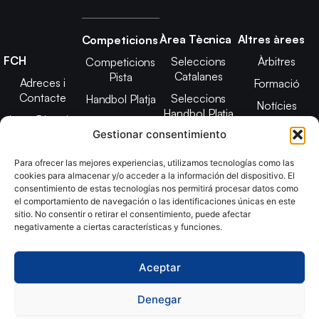
Àrea Tècnica
Altres àrees
Competicions
FCH
Seleccions
Àrbitres
Competicions
Catalanes
Pista
Adreces i
Formació
Contacte
Seleccions
Handbol Platja
Notícies
Handbol Platja
Junta Directiva
Seleccions
Adreces de
Gestionar consentimiento
Tecnificació
Projecte 2021-
contacte
Territorial
2025
Para ofrecer las mejores experiencias, utilizamos tecnologías como las
CATH
cookies para almacenar y/o acceder a la información del dispositivo. El
Estatuts
consentimiento de estas tecnologías nos permitirá procesar datos como
Promoció
Transparència
el comportamiento de navegación o las identificaciones únicas en este
sitio. No consentir o retirar el consentimiento, puede afectar
Imatge
negativamente a ciertas características y funciones.
corporativa
Aceptar
Copyright © 2024, Federació Catalana d´Handbol. Desarrollado
por
TOOOLS
Denegar