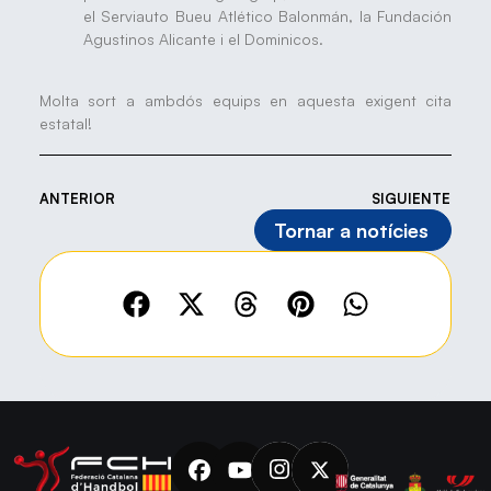
el Serviauto Bueu Atlético Balonmán, la Fundación
Agustinos Alicante i el Dominicos.
Molta sort a ambdós equips en aquesta exigent cita
estatal!
ANTERIOR
SIGUIENTE
Tornar a notícies