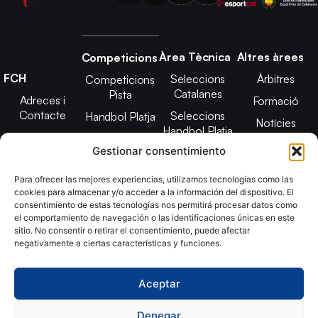
Àrea Tècnica
Altres àrees
Competicions
FCH
Seleccions
Àrbitres
Competicions
Catalanes
Pista
Adreces i
Formació
Contacte
Seleccions
Handbol Platja
Notícies
Handbol Platja
Junta Directiva
Seleccions
Adreces de
Gestionar consentimiento
Tecnificació
Projecte 2021-
contacte
Territorial
2025
Para ofrecer las mejores experiencias, utilizamos tecnologías como las
CATH
cookies para almacenar y/o acceder a la información del dispositivo. El
Estatuts
consentimiento de estas tecnologías nos permitirá procesar datos como
Promoció
Transparència
el comportamiento de navegación o las identificaciones únicas en este
sitio. No consentir o retirar el consentimiento, puede afectar
Imatge
negativamente a ciertas características y funciones.
corporativa
Aceptar
Copyright © 2024, Federació Catalana d´Handbol. Desarrollado
por
TOOOLS
Denegar