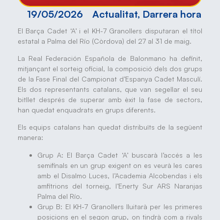
19/05/2026
Actualitat
,
Darrera hora
El Barça Cadet ‘A’ i el KH-7 Granollers disputaran el títol
estatal a Palma del Río (Còrdova) del 27 al 31 de maig.
La Real Federación Española de Balonmano ha definit,
mitjançant el sorteig oficial, la composició dels dos grups
de la Fase Final del Campionat d’Espanya Cadet Masculí.
Els dos representants catalans, que van segellar el seu
bitllet després de superar amb èxit la fase de sectors,
han quedat enquadrats en grups diferents.
Els equips catalans han quedat distribuïts de la següent
manera:
Grup A: El Barça Cadet ‘A’ buscarà l’accés a les
semifinals en un grup exigent on es veurà les cares
amb el Disalmo Luces, l’Academia Alcobendas i els
amfitrions del torneig, l’Enerty Sur ARS Naranjas
Palma del Río.
Grup B: El KH-7 Granollers lluitarà per les primeres
posicions en el segon grup, on tindrà com a rivals