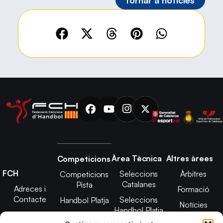
Àrea Tècnica
Altres àrees
Competicions
FCH
Seleccions
Àrbitres
Competicions
Catalanes
Pista
Adreces i
Formació
Contacte
Seleccions
Handbol Platja
Notícies
Handbol Platja
Junta Directiva
Seleccions
Adreces de