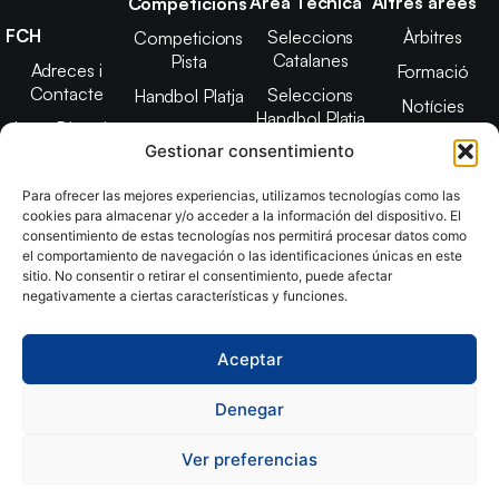
Àrea Tècnica
Altres àrees
Competicions
FCH
Seleccions
Àrbitres
Competicions
Catalanes
Pista
Adreces i
Formació
Contacte
Seleccions
Handbol Platja
Notícies
Handbol Platja
Junta Directiva
Seleccions
Adreces de
Gestionar consentimiento
Tecnificació
Projecte 2021-
contacte
Territorial
2025
Para ofrecer las mejores experiencias, utilizamos tecnologías como las
CATH
cookies para almacenar y/o acceder a la información del dispositivo. El
Estatuts
consentimiento de estas tecnologías nos permitirá procesar datos como
Promoció
Transparència
el comportamiento de navegación o las identificaciones únicas en este
sitio. No consentir o retirar el consentimiento, puede afectar
Imatge
negativamente a ciertas características y funciones.
corporativa
Aceptar
Copyright © 2024, Federació Catalana d´Handbol. Desarrollado
por
TOOOLS
Denegar
Ver preferencias
Aviso Legal
Política de Cookies
Política de Privacidad
Declaración de Accesibilidad