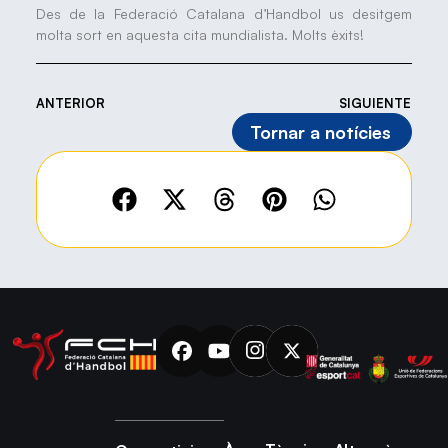
Des de la Federació Catalana d’Handbol us desitgem
molta sort en aquesta cita mundialista. Molts èxits!
ANTERIOR
SIGUIENTE
Tornar a notícies