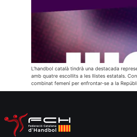
L’handbol català tindrà una destacada represe
amb quatre escollits a les llistes estatals. 
combinat femení per enfrontar-se a la Repúbl