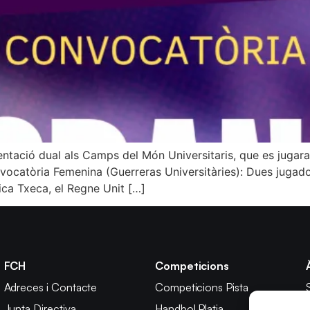
ntació dual als Camps del Món Universitaris, que es jugara
Convocatòria Femenina (Guerreras Universitàries): Dues juga
ica Txeca, el Regne Unit […]
FCH
Competicions
Adreces i Contacte
Competicions Pista
Junta Directiva
Handbol Platja