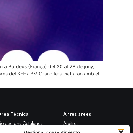
n a Bordeus (França) del 20 al 28 de juny,
dores del KH-7 BM Granollers viatjaran amb el
Àrea Tècnica
Altres àrees
Seleccions Catalanes
Àrbitres
Gestionar consentimiento
Seleccions Handbol Platja
Formació