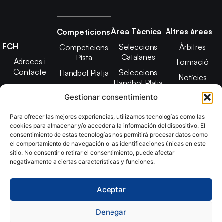
Àrea Tècnica
Altres àrees
Competicions
FCH
Seleccions
Àrbitres
Competicions
Catalanes
Pista
Adreces i
Formació
Contacte
Seleccions
Handbol Platja
Notícies
Handbol Platja
Junta Directiva
Seleccions
Adreces de
Gestionar consentimiento
Tecnificació
Projecte 2021-
contacte
Territorial
2025
Para ofrecer las mejores experiencias, utilizamos tecnologías como las
CATH
cookies para almacenar y/o acceder a la información del dispositivo. El
Estatuts
consentimiento de estas tecnologías nos permitirá procesar datos como
Promoció
Transparència
el comportamiento de navegación o las identificaciones únicas en este
sitio. No consentir o retirar el consentimiento, puede afectar
Imatge
negativamente a ciertas características y funciones.
corporativa
Aceptar
Copyright © 2024, Federació Catalana d´Handbol. Desarrollado
por
TOOOLS
Denegar