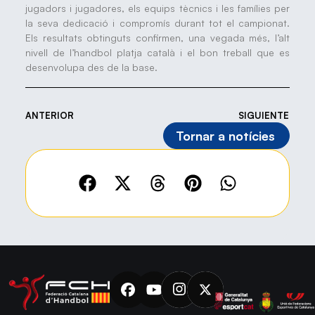
jugadors i jugadores, els equips tècnics i les famílies per
la seva dedicació i compromís durant tot el campionat.
Els resultats obtinguts confirmen, una vegada més, l’alt
nivell de l’handbol platja català i el bon treball que es
desenvolupa des de la base.
ANTERIOR
SIGUIENTE
Tornar a notícies