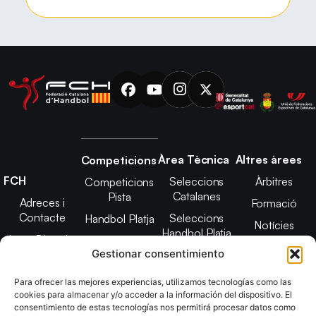
Àrea Tècnica
Altres àrees
Competicions
FCH
Seleccions
Àrbitres
Competicions
Catalanes
Pista
Adreces i
Formació
Contacte
Seleccions
Handbol Platja
Notícies
Handbol Platja
Junta Directiva
Seleccions
Adreces de
Gestionar consentimiento
Tecnificació
Projecte 2021-
contacte
Territorial
2025
Para ofrecer las mejores experiencias, utilizamos tecnologías como las
CATH
cookies para almacenar y/o acceder a la información del dispositivo. El
Estatuts
consentimiento de estas tecnologías nos permitirá procesar datos como
Promoció