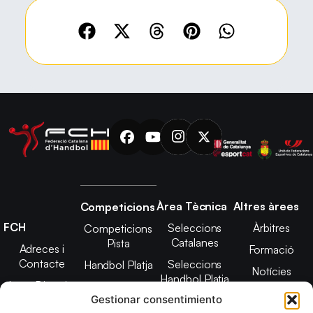
Àrea Tècnica
Altres àrees
Competicions
FCH
Seleccions
Àrbitres
Competicions
Catalanes
Pista
Adreces i
Formació
Contacte
Seleccions
Handbol Platja
Notícies
Handbol Platja
Junta Directiva
Seleccions
Adreces de
Gestionar consentimiento
Tecnificació
Projecte 2021-
contacte