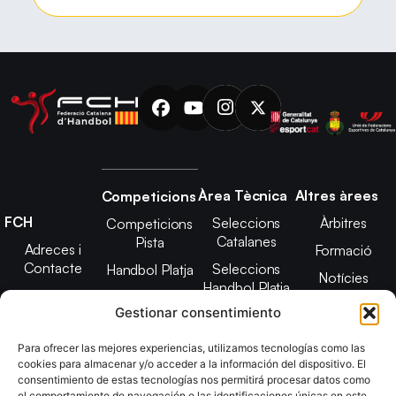
Àrea Tècnica
Altres àrees
Competicions
FCH
Seleccions
Àrbitres
Competicions
Catalanes
Pista
Adreces i
Formació
Contacte
Seleccions
Handbol Platja
Notícies
Handbol Platja
Junta Directiva
Seleccions
Adreces de
Gestionar consentimiento
Tecnificació
Projecte 2021-
contacte
Territorial
2025
Para ofrecer las mejores experiencias, utilizamos tecnologías como las
CATH
cookies para almacenar y/o acceder a la información del dispositivo. El
Estatuts
consentimiento de estas tecnologías nos permitirá procesar datos como
Promoció
Transparència
el comportamiento de navegación o las identificaciones únicas en este