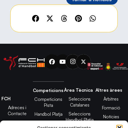
Àrea Tècnica
Altres àrees
Competicions
FCH
Seleccions
Àrbitres
Competicions
Catalanes
Pista
Adreces i
Formació
Contacte
Seleccions
Handbol Platja
Notícies
Handbol Platja
Junta Directiva
Seleccions
Adreces de
Gestionar consentimiento