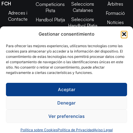
FCH
Seleccions
Àrbitres
Competicions
Catalanes
Pista
Adreces i
Formació
Contacte
Seleccions
Handbol Platja
Notícies
Handbol Platja
Junta Directiva
Seleccions
Adreces de
Gestionar consentimiento
Tecnificació
Projecte 2021-
contacte
Territorial
2025
Para ofrecer las mejores experiencias, utilizamos tecnologías como las
CATH
cookies para almacenar y/o acceder a la información del dispositivo. El
Estatuts
consentimiento de estas tecnologías nos permitirá procesar datos como
Promoció
Transparència
el comportamiento de navegación o las identificaciones únicas en este
sitio. No consentir o retirar el consentimiento, puede afectar
Imatge
negativamente a ciertas características y funciones.
corporativa
Aceptar
Copyright © 2024, Federació Catalana d´Handbol. Desarrollado
por
TOOOLS
Denegar
Ver preferencias
Aviso Legal
Política de Cookies
Política de Privacidad
Declaración de Accesibilidad
Política sobre Cookies
Política de Privacidad
Aviso Legal