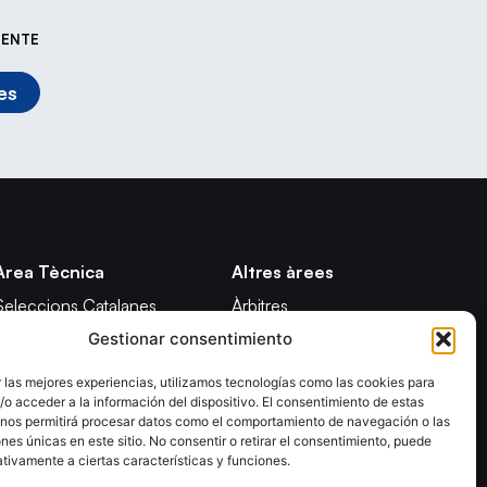
IENTE
es
Àrea Tècnica
Altres àrees
Seleccions Catalanes
Àrbitres
Gestionar consentimiento
Seleccions Handbol Platja
Formació
Tecnificació Territorial
Notícies
 las mejores experiencias, utilizamos tecnologías como las cookies para
o acceder a la información del dispositivo. El consentimiento de estas
CATH
Adreces de contacte
 nos permitirá procesar datos como el comportamiento de navegación o las
Promoció
ones únicas en este sitio. No consentir o retirar el consentimiento, puede
tivamente a ciertas características y funciones.