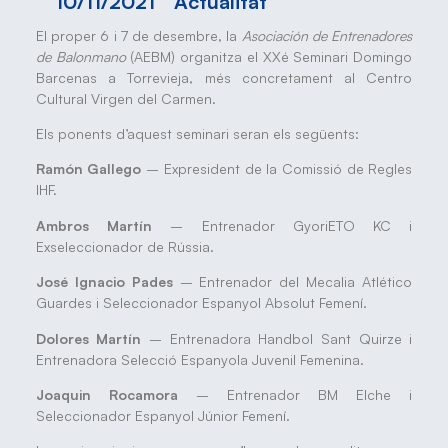
10/11/2021
Actualitat
El proper 6 i 7 de desembre, la
Asociación de Entrenadores
de Balonmano
(AEBM) organitza el XXé Seminari Domingo
Barcenas a Torrevieja, més concretament al Centro
Cultural Virgen del Carmen.
Els ponents d’aquest seminari seran els següents:
Ramón Gallego
– Expresident de la Comissió de Regles
IHF.
Ambros Martín
– Entrenador GyoriETO KC i
Exseleccionador de Rússia.
José Ignacio Pades
– Entrenador del Mecalia Atlético
Guardes i Seleccionador Espanyol Absolut Femení.
Dolores Martín
– Entrenadora Handbol Sant Quirze i
Entrenadora Selecció Espanyola Juvenil Femenina.
Joaquin Rocamora
– Entrenador BM Elche i
Seleccionador Espanyol Júnior Femení.