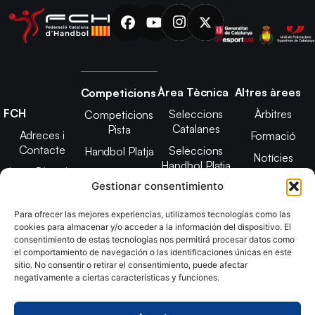
Àrea Tècnica
Altres àrees
Competicions
FCH
Seleccions
Àrbitres
Competicions
Catalanes
Pista
Adreces i
Formació
Contacte
Seleccions
Handbol Platja
Notícies
Handbol Platja
Junta Directiva
Seleccions
Adreces de
Gestionar consentimiento
Tecnificació
Projecte 2021-
contacte
Territorial
2025
Para ofrecer las mejores experiencias, utilizamos tecnologías como las
CATH
cookies para almacenar y/o acceder a la información del dispositivo. El
Estatuts
consentimiento de estas tecnologías nos permitirá procesar datos como
Promoció
Transparència
el comportamiento de navegación o las identificaciones únicas en este
sitio. No consentir o retirar el consentimiento, puede afectar
Imatge
negativamente a ciertas características y funciones.
corporativa