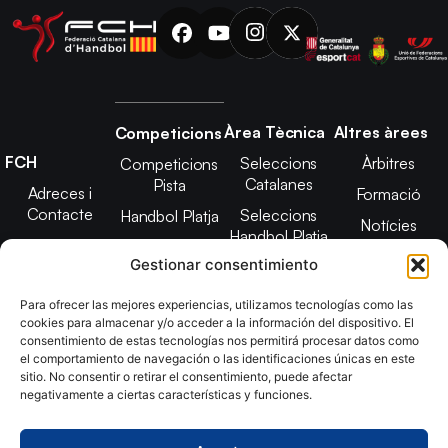
Àrea Tècnica
Altres àrees
Competicions
FCH
Seleccions
Àrbitres
Competicions
Catalanes
Pista
Adreces i
Formació
Contacte
Seleccions
Handbol Platja
Notícies
Handbol Platja
Junta Directiva
Seleccions
Adreces de
Gestionar consentimiento
Tecnificació
Projecte 2021-
contacte
Territorial
2025
Para ofrecer las mejores experiencias, utilizamos tecnologías como las
CATH
cookies para almacenar y/o acceder a la información del dispositivo. El
Estatuts
consentimiento de estas tecnologías nos permitirá procesar datos como
Promoció
Transparència
el comportamiento de navegación o las identificaciones únicas en este
sitio. No consentir o retirar el consentimiento, puede afectar
Imatge
negativamente a ciertas características y funciones.
corporativa