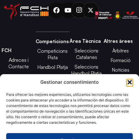
Àrea Tècnica
Altres àrees
Competicions
FCH
Seleccions
Àrbitres
Competicions
Catalanes
Pista
Adreces i
Formació
Contacte
Seleccions
Handbol Platja
Notícies
Handbol Platja
Junta Directiva
Seleccions
Adreces de
Gestionar consentimiento
Tecnificació
Projecte 2021-
contacte
Territorial
2025
Para ofrecer las mejores experiencias, utilizamos tecnologías como las
CATH
cookies para almacenar y/o acceder a la información del dispositivo. El
Estatuts
consentimiento de estas tecnologías nos permitirá procesar datos como
Promoció
Transparència
el comportamiento de navegación o las identificaciones únicas en este
sitio. No consentir o retirar el consentimiento, puede afectar
Imatge
negativamente a ciertas características y funciones.
corporativa