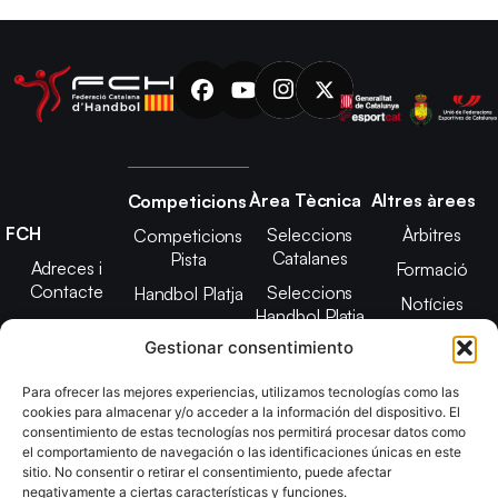
Àrea Tècnica
Altres àrees
Competicions
FCH
Seleccions
Àrbitres
Competicions
Catalanes
Pista
Adreces i
Formació
Contacte
Seleccions
Handbol Platja
Notícies
Handbol Platja
Junta Directiva
Seleccions
Adreces de
Gestionar consentimiento
Tecnificació
Projecte 2021-
contacte
Territorial
2025
Para ofrecer las mejores experiencias, utilizamos tecnologías como las
CATH
cookies para almacenar y/o acceder a la información del dispositivo. El
Estatuts
consentimiento de estas tecnologías nos permitirá procesar datos como
Promoció
Transparència
el comportamiento de navegación o las identificaciones únicas en este
sitio. No consentir o retirar el consentimiento, puede afectar
Imatge
negativamente a ciertas características y funciones.