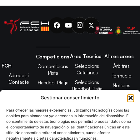
Àrea Tècnica
Altres àrees
Competicions
FCH
Seleccions
Àrbitres
Competicions
Catalanes
Pista
Adreces i
Formació
Contacte
Seleccions
Handbol Platja
Notícies
Handbol Platja
Junta Directiva
Seleccions
Adreces de
Gestionar consentimiento
Tecnificació
Projecte 2021-
contacte
Territorial
2025
Para ofrecer las mejores experiencias, utilizamos tecnologías como las
CATH
cookies para almacenar y/o acceder a la información del dispositivo. El
Estatuts
consentimiento de estas tecnologías nos permitirá procesar datos como
Promoció
Transparència
el comportamiento de navegación o las identificaciones únicas en este
sitio. No consentir o retirar el consentimiento, puede afectar
Imatge
negativamente a ciertas características y funciones.