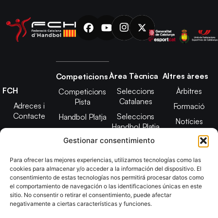
Àrea Tècnica
Altres àrees
Competicions
FCH
Seleccions
Àrbitres
Competicions
Catalanes
Pista
Adreces i
Formació
Contacte
Seleccions
Handbol Platja
Notícies
Handbol Platja
Junta Directiva
Seleccions
Adreces de
Gestionar consentimiento
Tecnificació
Projecte 2021-
contacte
Territorial
2025
Para ofrecer las mejores experiencias, utilizamos tecnologías como las
CATH
cookies para almacenar y/o acceder a la información del dispositivo. El
Estatuts
consentimiento de estas tecnologías nos permitirá procesar datos como
Promoció
Transparència
el comportamiento de navegación o las identificaciones únicas en este
sitio. No consentir o retirar el consentimiento, puede afectar
Imatge
negativamente a ciertas características y funciones.
corporativa