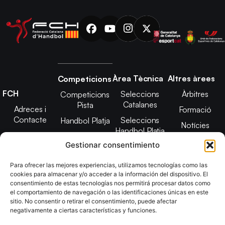
Àrea Tècnica
Altres àrees
Competicions
FCH
Seleccions
Àrbitres
Competicions
Catalanes
Pista
Adreces i
Formació
Contacte
Seleccions
Handbol Platja
Notícies
Handbol Platja
Junta Directiva
Seleccions
Adreces de
Gestionar consentimiento
Tecnificació
Projecte 2021-
contacte
Territorial
2025
Para ofrecer las mejores experiencias, utilizamos tecnologías como las
CATH
cookies para almacenar y/o acceder a la información del dispositivo. El
Estatuts
consentimiento de estas tecnologías nos permitirá procesar datos como
Promoció
Transparència
el comportamiento de navegación o las identificaciones únicas en este
sitio. No consentir o retirar el consentimiento, puede afectar
Imatge
negativamente a ciertas características y funciones.
corporativa