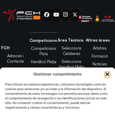
Àrea Tècnica
Altres àrees
Competicions
FCH
Seleccions
Àrbitres
Competicions
Catalanes
Pista
Adreces i
Formació
Contacte
Seleccions
Handbol Platja
Notícies
Handbol Platja
Junta Directiva
Seleccions
Adreces de
Gestionar consentimiento
Tecnificació
Projecte 2021-
contacte
Territorial
2025
Para ofrecer las mejores experiencias, utilizamos tecnologías como las
CATH
cookies para almacenar y/o acceder a la información del dispositivo. El
Estatuts
consentimiento de estas tecnologías nos permitirá procesar datos como
Promoció
Transparència
el comportamiento de navegación o las identificaciones únicas en este
sitio. No consentir o retirar el consentimiento, puede afectar
Imatge
negativamente a ciertas características y funciones.
corporativa