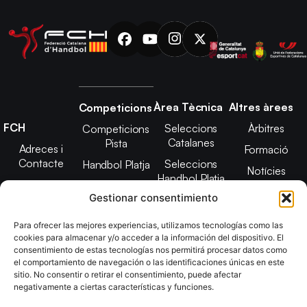
Àrea Tècnica
Altres àrees
Competicions
FCH
Seleccions
Àrbitres
Competicions
Catalanes
Pista
Adreces i
Formació
Contacte
Seleccions
Handbol Platja
Notícies
Handbol Platja
Junta Directiva
Seleccions
Adreces de
Gestionar consentimiento
Tecnificació
Projecte 2021-
contacte
Territorial
2025
Para ofrecer las mejores experiencias, utilizamos tecnologías como las
CATH
cookies para almacenar y/o acceder a la información del dispositivo. El
Estatuts
consentimiento de estas tecnologías nos permitirá procesar datos como
Promoció
Transparència
el comportamiento de navegación o las identificaciones únicas en este
sitio. No consentir o retirar el consentimiento, puede afectar
Imatge
negativamente a ciertas características y funciones.
corporativa