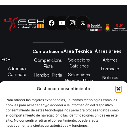
Àrea Tècnica
Altres àrees
Competicions
FCH
Seleccions
Àrbitres
Competicions
Catalanes
Pista
Adreces i
Formació
Contacte
Seleccions
Handbol Platja
Notícies
Handbol Platja
Junta Directiva
Seleccions
Adreces de
Gestionar consentimiento
Tecnificació
Projecte 2021-
contacte
Territorial
2025
Para ofrecer las mejores experiencias, utilizamos tecnologías como las
CATH
cookies para almacenar y/o acceder a la información del dispositivo. El
Estatuts
consentimiento de estas tecnologías nos permitirá procesar datos como
Promoció
Transparència
el comportamiento de navegación o las identificaciones únicas en este
sitio. No consentir o retirar el consentimiento, puede afectar
Imatge
negativamente a ciertas características y funciones.