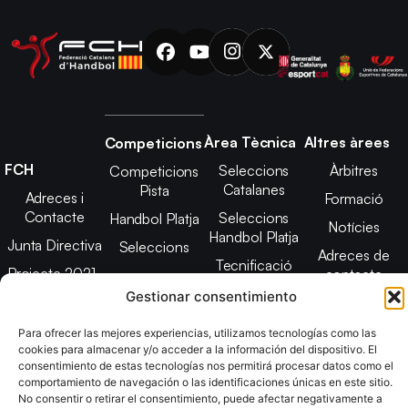
Àrea Tècnica
Altres àrees
Competicions
FCH
Seleccions
Àrbitres
Competicions
Catalanes
Pista
Adreces i
Formació
Contacte
Seleccions
Handbol Platja
Notícies
Handbol Platja
Junta Directiva
Seleccions
Adreces de
Tecnificació
Projecte 2021-
contacte
Territorial
2025
Gestionar consentimiento
CATH
Estatuts
Para ofrecer las mejores experiencias, utilizamos tecnologías como las
Promoció
Transparència
cookies para almacenar y/o acceder a la información del dispositivo. El
consentimiento de estas tecnologías nos permitirá procesar datos como el
Imatge
comportamiento de navegación o las identificaciones únicas en este sitio.
corporativa
No consentir o retirar el consentimiento, puede afectar negativamente a