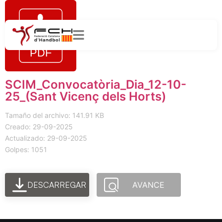
SCIM_Convocatòria_Dia_12-10-
25_(Sant Vicenç dels Horts)
Tamaño del archivo: 141.91 KB
Creado: 29-09-2025
Actualizado: 29-09-2025
Golpes: 1051
DESCARREGAR
AVANCE