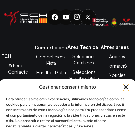
Àrea Tècnica
Altres àrees
Competicions
FCH
Seleccions
Àrbitres
Competicions
Catalanes
Pista
Adreces i
Formació
Contacte
Seleccions
Handbol Platja
Notícies
Handbol Platja
Junta Directiva
Seleccions
Adreces de
Gestionar consentimiento
Tecnificació
Projecte 2021-
contacte
Territorial
2025
Para ofrecer las mejores experiencias, utilizamos tecnologías como las
CATH
cookies para almacenar y/o acceder a la información del dispositivo. El
Estatuts
consentimiento de estas tecnologías nos permitirá procesar datos como
Promoció
Transparència
el comportamiento de navegación o las identificaciones únicas en este
sitio. No consentir o retirar el consentimiento, puede afectar
Imatge
negativamente a ciertas características y funciones.
corporativa