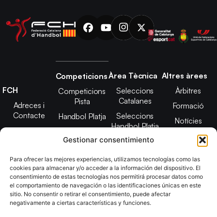
Àrea Tècnica
Altres àrees
Competicions
FCH
Seleccions
Àrbitres
Competicions
Catalanes
Pista
Adreces i
Formació
Contacte
Seleccions
Handbol Platja
Notícies
Handbol Platja
Junta Directiva
Seleccions
Adreces de
Gestionar consentimiento
Tecnificació
Projecte 2021-
contacte
Territorial
2025
Para ofrecer las mejores experiencias, utilizamos tecnologías como las
CATH
cookies para almacenar y/o acceder a la información del dispositivo. El
Estatuts
consentimiento de estas tecnologías nos permitirá procesar datos como
Promoció
Transparència
el comportamiento de navegación o las identificaciones únicas en este
sitio. No consentir o retirar el consentimiento, puede afectar
Imatge
negativamente a ciertas características y funciones.
corporativa