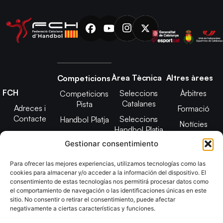
Àrea Tècnica
Altres àrees
Competicions
FCH
Seleccions
Àrbitres
Competicions
Catalanes
Pista
Adreces i
Formació
Contacte
Seleccions
Handbol Platja
Notícies
Handbol Platja
Junta Directiva
Seleccions
Adreces de
Gestionar consentimiento
Tecnificació
Projecte 2021-
contacte
Territorial
2025
Para ofrecer las mejores experiencias, utilizamos tecnologías como las
CATH
cookies para almacenar y/o acceder a la información del dispositivo. El
Estatuts
consentimiento de estas tecnologías nos permitirá procesar datos como
Promoció
Transparència
el comportamiento de navegación o las identificaciones únicas en este
sitio. No consentir o retirar el consentimiento, puede afectar
Imatge
negativamente a ciertas características y funciones.
corporativa