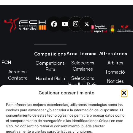
Àrea Tècnica
Altres àrees
Competicions
FCH
Seleccions
Àrbitres
Competicions
Catalanes
Pista
Adreces i
Formació
Contacte
Seleccions
Handbol Platja
Notícies
Handbol Platja
Junta Directiva
Seleccions
Adreces de
Gestionar consentimiento
Tecnificació
Projecte 2021-
contacte
Territorial
2025
Para ofrecer las mejores experiencias, utilizamos tecnologías como las
CATH
cookies para almacenar y/o acceder a la información del dispositivo. El
Estatuts
consentimiento de estas tecnologías nos permitirá procesar datos como
Promoció
Transparència
el comportamiento de navegación o las identificaciones únicas en este
sitio. No consentir o retirar el consentimiento, puede afectar
Imatge
negativamente a ciertas características y funciones.