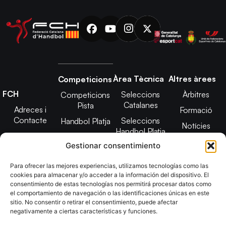
Àrea Tècnica
Altres àrees
Competicions
FCH
Seleccions
Àrbitres
Competicions
Catalanes
Pista
Adreces i
Formació
Contacte
Seleccions
Handbol Platja
Notícies
Handbol Platja
Junta Directiva
Seleccions
Adreces de
Gestionar consentimiento
Tecnificació
Projecte 2021-
contacte
Territorial
2025
Para ofrecer las mejores experiencias, utilizamos tecnologías como las
CATH
cookies para almacenar y/o acceder a la información del dispositivo. El
Estatuts
consentimiento de estas tecnologías nos permitirá procesar datos como
Promoció
Transparència
el comportamiento de navegación o las identificaciones únicas en este
sitio. No consentir o retirar el consentimiento, puede afectar
Imatge
negativamente a ciertas características y funciones.
corporativa