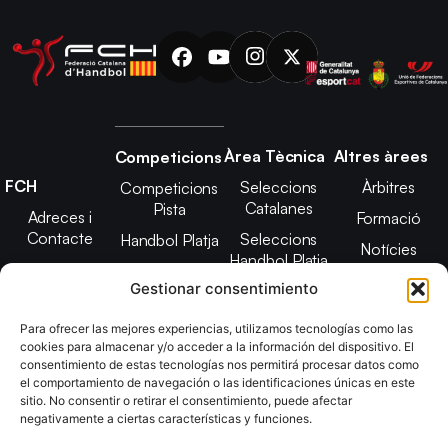
Àrea Tècnica
Altres àrees
Competicions
FCH
Seleccions
Àrbitres
Competicions
Catalanes
Pista
Adreces i
Formació
Contacte
Seleccions
Handbol Platja
Notícies
Handbol Platja
Junta Directiva
Seleccions
Adreces de
Gestionar consentimiento
Tecnificació
Projecte 2021-
contacte
Territorial
2025
Para ofrecer las mejores experiencias, utilizamos tecnologías como las
CATH
cookies para almacenar y/o acceder a la información del dispositivo. El
Estatuts
consentimiento de estas tecnologías nos permitirá procesar datos como
Promoció
Transparència
el comportamiento de navegación o las identificaciones únicas en este
sitio. No consentir o retirar el consentimiento, puede afectar
Imatge
negativamente a ciertas características y funciones.
corporativa