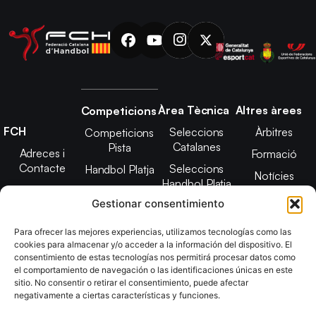
Àrea Tècnica
Altres àrees
Competicions
FCH
Seleccions
Àrbitres
Competicions
Catalanes
Pista
Adreces i
Formació
Contacte
Seleccions
Handbol Platja
Notícies
Handbol Platja
Junta Directiva
Seleccions
Adreces de
Gestionar consentimiento
Tecnificació
Projecte 2021-
contacte
Territorial
2025
Para ofrecer las mejores experiencias, utilizamos tecnologías como las
CATH
cookies para almacenar y/o acceder a la información del dispositivo. El
Estatuts
consentimiento de estas tecnologías nos permitirá procesar datos como
Promoció
Transparència
el comportamiento de navegación o las identificaciones únicas en este
sitio. No consentir o retirar el consentimiento, puede afectar
Imatge
negativamente a ciertas características y funciones.
corporativa