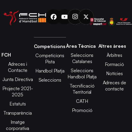
Àrea Tècnica
Altres àrees
Competicions
FCH
Seleccions
Àrbitres
Competicions
Catalanes
Pista
Adreces i
Formació
Contacte
Seleccions
Handbol Platja
Notícies
Handbol Platja
Junta Directiva
Seleccions
Adreces de
Tecnificació
Projecte 2021-
contacte
Territorial
2025
CATH
Estatuts
Promoció
Transparència
Imatge
corporativa