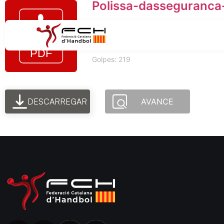
Polissa-dasseguranca
Tamaño del archivo: 442.53 KB
Creado: 12-07-2024
Actualizado: 12-07-2024
Golpes: 219
DESCARREGAR
AVANCE