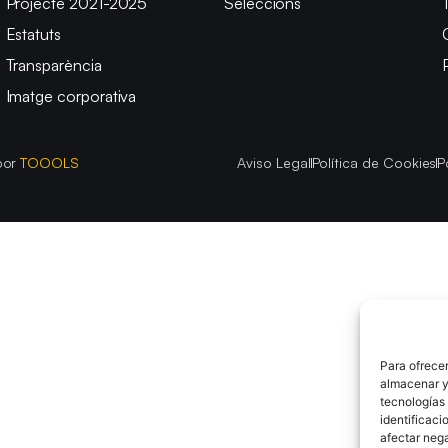
Projecte 2021-2025
Seleccions
Estatuts
Transparència
Imatge corporativa
por
TOOOLS
Aviso Legal
Política de Cookies
P
Para ofrecer
almacenar y/
tecnologías
identificaci
afectar nega