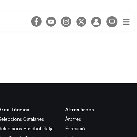
Àrea Tècnica
Altres àrees
Seleccions Catalanes
Àrbitres
Seleccions Handbol Platja
Formació