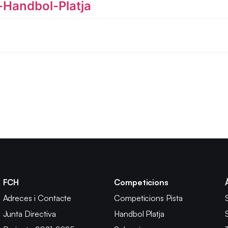
-Handbol-Platja
FCH
Competicions
Adreces i Contacte
Competicions Pista
Junta Directiva
Handbol Platja