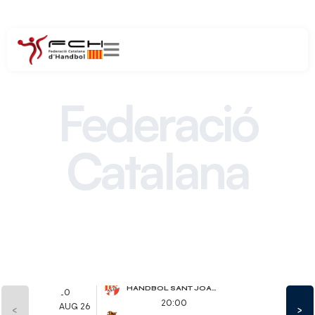
Federació
Catalana
d´Handbol