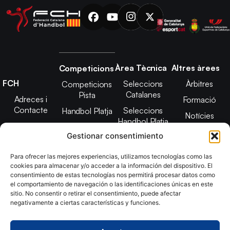
Àrea Tècnica
Altres àrees
Competicions
FCH
Seleccions
Àrbitres
Competicions
Catalanes
Pista
Adreces i
Formació
Contacte
Seleccions
Handbol Platja
Notícies
Handbol Platja
Junta Directiva
Seleccions
Adreces de
Gestionar consentimiento
Tecnificació
Projecte 2021-
contacte
Territorial
2025
Para ofrecer las mejores experiencias, utilizamos tecnologías como las
CATH
cookies para almacenar y/o acceder a la información del dispositivo. El
Estatuts
consentimiento de estas tecnologías nos permitirá procesar datos como
Promoció
Transparència
el comportamiento de navegación o las identificaciones únicas en este
sitio. No consentir o retirar el consentimiento, puede afectar
Imatge
negativamente a ciertas características y funciones.
corporativa