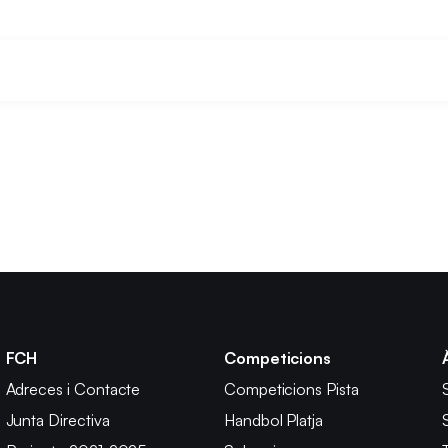
FCH
Competicions
Adreces i Contacte
Competicions Pista
Junta Directiva
Handbol Platja