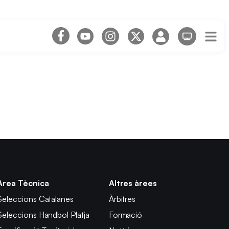
Àrea Tècnica
Altres àrees
Seleccions Catalanes
Àrbitres
Seleccions Handbol Platja
Formació