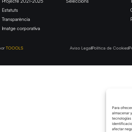
Projecte 2021-2025
Seleccions
Estatuts
Transparència
Imatge corporativa
por
TOOOLS
Aviso Legal
Política de Cookies
P
Para ofrecer
almacenar y/
tecnologías
identificaci
afectar nega