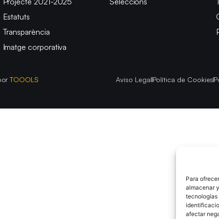
Projecte 2021-2025
Seleccions
Estatuts
Transparència
Imatge corporativa
por
TOOOLS
Aviso Legal
Política de Cookies
P
Para ofrecer
almacenar y/
tecnologías
identificaci
afectar nega