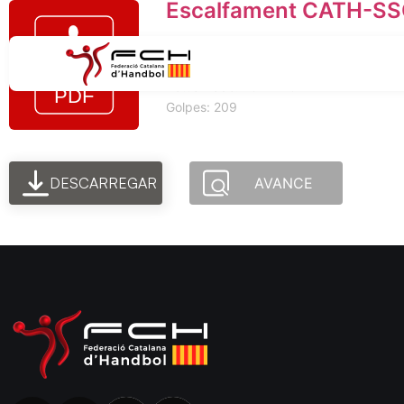
Escalfament CATH-S
Tamaño del archivo: 242.55 KB
Creado: 26-11-2024
Actualizado: 26-11-2024
Golpes: 209
DESCARREGAR
AVANCE