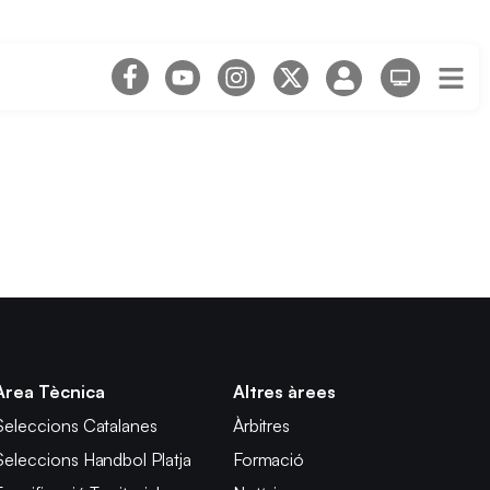
Àrea Tècnica
Altres àrees
Seleccions Catalanes
Àrbitres
Seleccions Handbol Platja
Formació