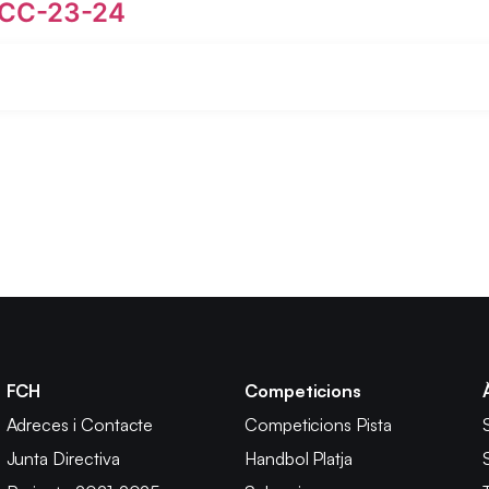
SCC-23-24
FCH
Competicions
Adreces i Contacte
Competicions Pista
Junta Directiva
Handbol Platja