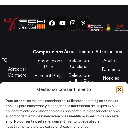
Àrea Tècnica
Altres àrees
Competicions
FCH
Seleccions
Àrbitres
Competicions
Catalanes
Pista
Adreces i
Formació
Contacte
Seleccions
Handbol Platja
Notícies
Handbol Platja
Junta Directiva
Seleccions
Adreces de
Gestionar consentimiento
Tecnificació
Projecte 2021-
contacte
Territorial
2025
Para ofrecer las mejores experiencias, utilizamos tecnologías como las
CATH
cookies para almacenar y/o acceder a la información del dispositivo. El
Estatuts
consentimiento de estas tecnologías nos permitirá procesar datos como
Promoció
Transparència
el comportamiento de navegación o las identificaciones únicas en este
sitio. No consentir o retirar el consentimiento, puede afectar
Imatge
negativamente a ciertas características y funciones.