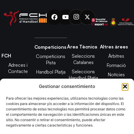
Àrea Tècnica
Altres àrees
Competicions
FCH
Seleccions
Àrbitres
Competicions
Catalanes
Pista
Adreces i
Formació
Contacte
Seleccions
Handbol Platja
Notícies
Handbol Platja
Junta Directiva
Seleccions
Adreces de
Gestionar consentimiento
Tecnificació
Projecte 2021-
contacte
Territorial
2025
Para ofrecer las mejores experiencias, utilizamos tecnologías como las
CATH
cookies para almacenar y/o acceder a la información del dispositivo. El
Estatuts
consentimiento de estas tecnologías nos permitirá procesar datos como
Promoció
Transparència
el comportamiento de navegación o las identificaciones únicas en este
sitio. No consentir o retirar el consentimiento, puede afectar
Imatge
negativamente a ciertas características y funciones.
corporativa