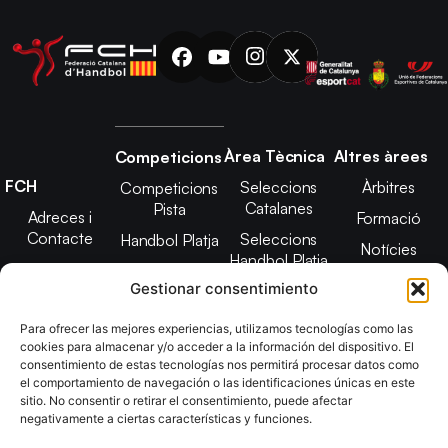
Àrea Tècnica
Altres àrees
Competicions
FCH
Seleccions
Àrbitres
Competicions
Catalanes
Pista
Adreces i
Formació
Contacte
Seleccions
Handbol Platja
Notícies
Handbol Platja
Junta Directiva
Seleccions
Adreces de
Gestionar consentimiento
Tecnificació
Projecte 2021-
contacte
Territorial
2025
Para ofrecer las mejores experiencias, utilizamos tecnologías como las
CATH
cookies para almacenar y/o acceder a la información del dispositivo. El
Estatuts
consentimiento de estas tecnologías nos permitirá procesar datos como
Promoció
Transparència
el comportamiento de navegación o las identificaciones únicas en este
sitio. No consentir o retirar el consentimiento, puede afectar
Imatge
negativamente a ciertas características y funciones.
corporativa