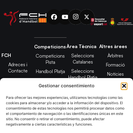
Àrea Tècnica
Altres àrees
Competicions
FCH
Seleccions
Àrbitres
Competicions
Catalanes
Pista
Adreces i
Formació
Contacte
Seleccions
Handbol Platja
Notícies
Handbol Platja
Junta Directiva
Seleccions
Adreces de
Gestionar consentimiento
Tecnificació
Projecte 2021-
contacte
Territorial
2025
Para ofrecer las mejores experiencias, utilizamos tecnologías como las
CATH
cookies para almacenar y/o acceder a la información del dispositivo. El
Estatuts
consentimiento de estas tecnologías nos permitirá procesar datos como
Promoció
Transparència
el comportamiento de navegación o las identificaciones únicas en este
sitio. No consentir o retirar el consentimiento, puede afectar
Imatge
negativamente a ciertas características y funciones.
corporativa