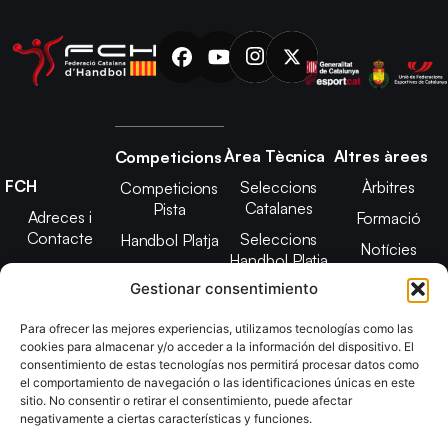
Àrea Tècnica
Altres àrees
Competicions
FCH
Seleccions
Àrbitres
Competicions
Catalanes
Pista
Adreces i
Formació
Contacte
Seleccions
Handbol Platja
Notícies
Handbol Platja
Junta Directiva
Seleccions
Adreces de
Gestionar consentimiento
Tecnificació
Projecte 2021-
contacte
Territorial
2025
Para ofrecer las mejores experiencias, utilizamos tecnologías como las
CATH
cookies para almacenar y/o acceder a la información del dispositivo. El
Estatuts
consentimiento de estas tecnologías nos permitirá procesar datos como
Promoció
Transparència
el comportamiento de navegación o las identificaciones únicas en este
sitio. No consentir o retirar el consentimiento, puede afectar
Imatge
negativamente a ciertas características y funciones.
corporativa