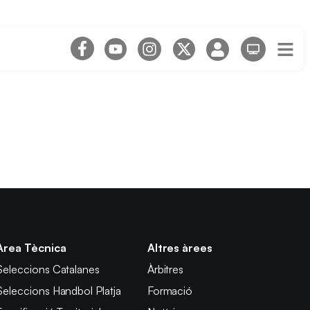
Àrea Tècnica
Altres àrees
Seleccions Catalanes
Àrbitres
Seleccions Handbol Platja
Formació