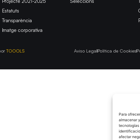
Projecte 2021-2025
Seleccions
Estatuts
Transparència
Imatge corporativa
por
TOOOLS
Aviso Legal
Política de Cookies
P
Para ofrecer
almacenar y/
tecnologías
identificaci
afectar nega