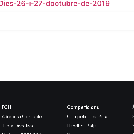
ies-26-i-27-doctubre-de-2019
FCH
Competicions
Adreces i Contacte
Competicions Pista
Junta Directiva
Handbol Platja