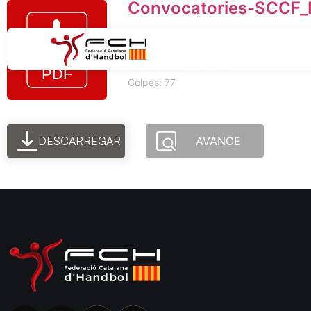
Convocatories-SCCF_D
Tamaño del archivo: 64.52 KB
Creado: 12-07-2024
Actualizado: 12-07-2024
Golpes: 77
DESCARREGAR
AVANCE