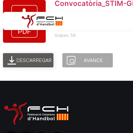
Convocatòria_STIM-Gi
Tamaño del archivo: 68.27 KB
Creado: 21-03-2025
Actualizado: 21-03-2025
Golpes: 58
DESCARREGAR
AVANCE