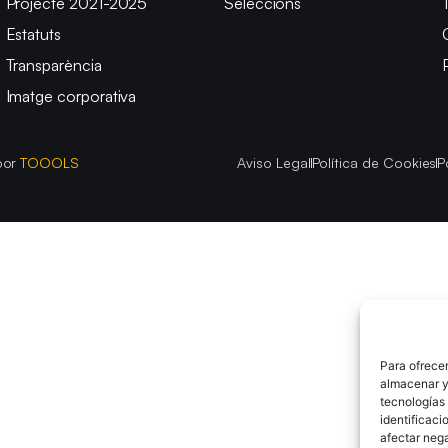
Projecte 2021-2025
Seleccions
Estatuts
Transparència
Imatge corporativa
por
TOOOLS
Aviso Legal
Política de Cookies
P
Para ofrecer
almacenar y/
tecnologías
identificaci
afectar nega