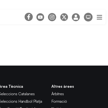
Àrea Tècnica
Altres àrees
Seleccions Catalanes
Àrbitres
Seleccions Handbol Platja
Formació