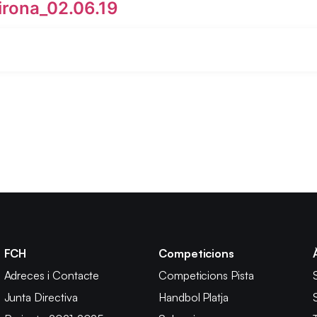
rona_02.06.19
FCH
Competicions
Adreces i Contacte
Competicions Pista
Junta Directiva
Handbol Platja