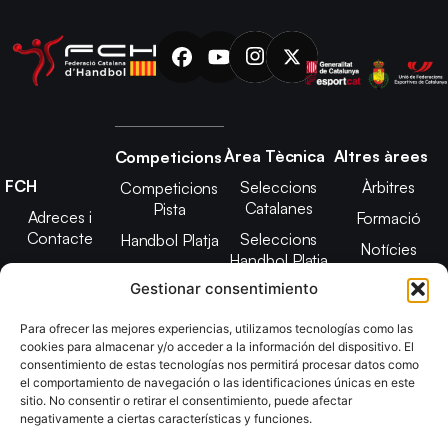
Àrea Tècnica
Altres àrees
Competicions
FCH
Seleccions
Àrbitres
Competicions
Catalanes
Pista
Adreces i
Formació
Contacte
Seleccions
Handbol Platja
Notícies
Handbol Platja
Junta Directiva
Seleccions
Adreces de
Gestionar consentimiento
Tecnificació
Projecte 2021-
contacte
Territorial
2025
Para ofrecer las mejores experiencias, utilizamos tecnologías como las
CATH
cookies para almacenar y/o acceder a la información del dispositivo. El
Estatuts
consentimiento de estas tecnologías nos permitirá procesar datos como
Promoció
Transparència
el comportamiento de navegación o las identificaciones únicas en este
sitio. No consentir o retirar el consentimiento, puede afectar
Imatge
negativamente a ciertas características y funciones.
corporativa