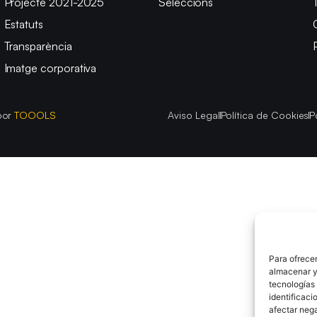
Projecte 2021-2025
Seleccions
Estatuts
Transparència
Imatge corporativa
por
TOOOLS
Aviso Legal
Política de Cookies
P
Para ofrecer
almacenar y/
tecnologías
identificaci
afectar nega