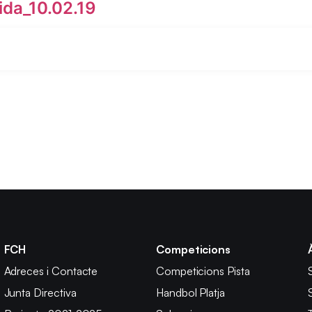
ida_10.02.19
FCH
Competicions
Adreces i Contacte
Competicions Pista
Junta Directiva
Handbol Platja