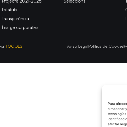
Projecte 2021-2025
Seleccions
Estatuts
Transparència
Imatge corporativa
por
TOOOLS
Aviso Legal
Política de Cookies
P
Para ofrecer
almacenar y/
tecnologías
identificaci
afectar nega