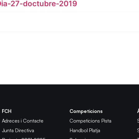
ia-27-doctubre-2019
FCH
Competicions
Adreces i Contacte
Competicions Pista
Junta Directiva
Handbol Platja