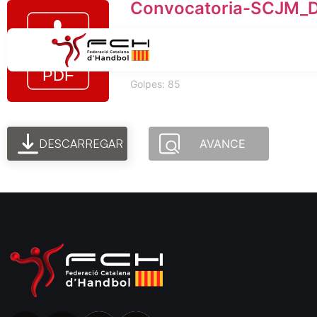
Convocatoria-SCJM_D
Tamaño del archivo: 59.86 KB
Creado: 12-07-2024
Actualizado: 12-07-2024
Golpes: 85
DESCARREGAR
AVANCE