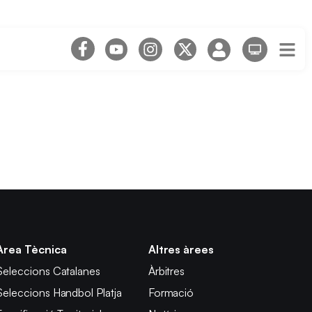
Àrea Tècnica
Altres àrees
Seleccions Catalanes
Àrbitres
Seleccions Handbol Platja
Formació