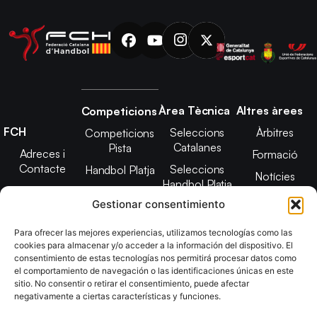
Àrea Tècnica
Altres àrees
Competicions
FCH
Seleccions
Àrbitres
Competicions
Catalanes
Pista
Adreces i
Formació
Contacte
Seleccions
Handbol Platja
Notícies
Handbol Platja
Junta Directiva
Seleccions
Adreces de
Gestionar consentimiento
Tecnificació
Projecte 2021-
contacte
Territorial
2025
Para ofrecer las mejores experiencias, utilizamos tecnologías como las
CATH
cookies para almacenar y/o acceder a la información del dispositivo. El
Estatuts
consentimiento de estas tecnologías nos permitirá procesar datos como
Promoció
Transparència
el comportamiento de navegación o las identificaciones únicas en este
sitio. No consentir o retirar el consentimiento, puede afectar
Imatge
negativamente a ciertas características y funciones.
corporativa