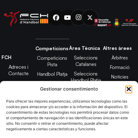
Àrea Tècnica
Altres àrees
Competicions
FCH
Seleccions
Àrbitres
Competicions
Catalanes
Pista
Adreces i
Formació
Contacte
Seleccions
Handbol Platja
Notícies
Handbol Platja
Junta Directiva
Seleccions
Adreces de
Gestionar consentimiento
Tecnificació
Projecte 2021-
contacte
Territorial
2025
Para ofrecer las mejores experiencias, utilizamos tecnologías como las
CATH
cookies para almacenar y/o acceder a la información del dispositivo. El
Estatuts
consentimiento de estas tecnologías nos permitirá procesar datos como
Promoció
Transparència
el comportamiento de navegación o las identificaciones únicas en este
sitio. No consentir o retirar el consentimiento, puede afectar
Imatge
negativamente a ciertas características y funciones.
corporativa